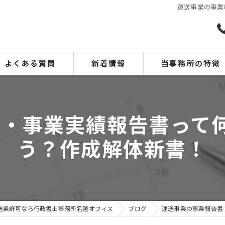
運送事業の事業
よくある質問
新着情報
当事務所の特徴
兵庫の運送業許可
・事業実績報告書って
京都の運送業許可
う？作成解体新書！
巡回指導
介護タクシー事業許可
特殊車両通行許可
送業許可なら行政書士事務所名越オフィス
ブログ
運送事業の事業報告書