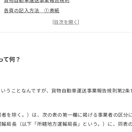
貨物自動車運送事業報告規則
各頁の記入方法 ①表紙
表紙
各頁の記入方法 ②事業概況報告書
事業概況報告書
各頁の記入方法 ③一般貨物自動車運送事業損益明細表
って何？
損益明細表
各頁の記入方法 ④一般貨物自動車運送事業人件費明細
人件費明細表
いうことなんですが、貨物自動車運送事業報告規則第2条
各頁の記入方法 ⑤貸借対照表・損益計算書・注記表
各頁の記入方法 ⑥貨物自動車運送事業実績報告書
実績報告書
業者を除く。）は、次の表の第一欄に掲げる事業者の区分
運輸局長（以下「所轄地方運輸局長」という。）に、同表
最後に