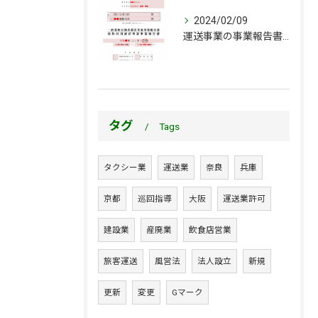
2024/02/09
運送事業の事業報告書・事業実績報告書って何？年1回だと忘れちゃう？作成解体新書！
タグ
Tags
タクシー業
運送業
奈良
兵庫
京都
巡回指導
大阪
運送業許可
建設業
産廃業
飲食店営業
旅客運送
風営法
法人設立
新規
更新
変更
Gマーク